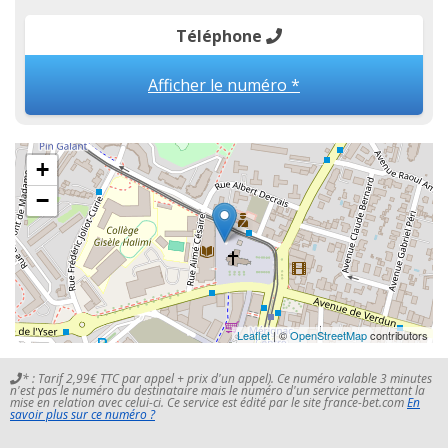
Téléphone
Afficher le numéro *
+
−
Leaflet
| ©
OpenStreetMap
contributors
* : Tarif 2,99€ TTC par appel + prix d'un appel). Ce numéro valable 3 minutes
n'est pas le numéro du destinataire mais le numéro d'un service permettant la
mise en relation avec celui-ci. Ce service est édité par le site france-bet.com
En
savoir plus sur ce numéro ?