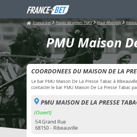
France-bet
Points de ventes PMU
Haut Rhin (68)
Ribeau
PMU Maison De 
COORDONEES DU MAISON DE LA PRE
Le bar PMU Maison De La Presse Tabac à Ribeauville e
contacter le bar PMU Maison De La Presse Tabac par t
PMU MAISON DE LA PRESSE TABA
(Ouvert)
54 Grand Rue
68150 - Ribeauville