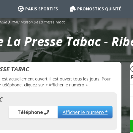
PARIS SPORTIFS
PRONOSTICS QUINTÉ
PMU Maison De La Presse Tabac
ville
La Presse Tabac - Ribe
SSE TABAC
st actuellement ouvert. il est ouvert tous les jours. Pour
éléphone, cliquez sur « Afficher le numéro » .
C
Téléphone
Afficher le numéro *