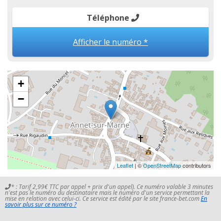
Téléphone
Afficher le numéro *
+
−
Leaflet
| ©
OpenStreetMap
contributors
* : Tarif 2,99€ TTC par appel + prix d'un appel). Ce numéro valable 3 minutes
n'est pas le numéro du destinataire mais le numéro d'un service permettant la
mise en relation avec celui-ci. Ce service est édité par le site france-bet.com
En
savoir plus sur ce numéro ?