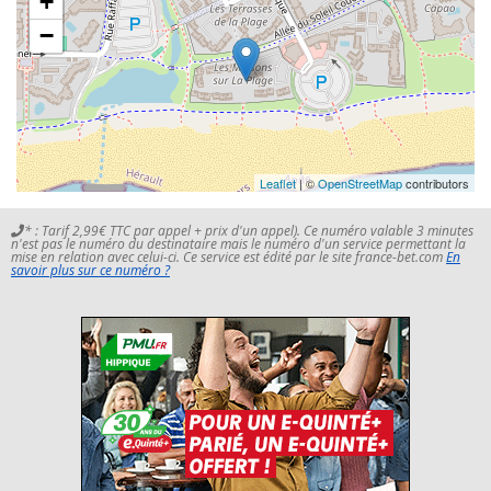
+
−
Leaflet
| ©
OpenStreetMap
contributors
* : Tarif 2,99€ TTC par appel + prix d'un appel). Ce numéro valable 3 minutes
n'est pas le numéro du destinataire mais le numéro d'un service permettant la
mise en relation avec celui-ci. Ce service est édité par le site france-bet.com
En
savoir plus sur ce numéro ?