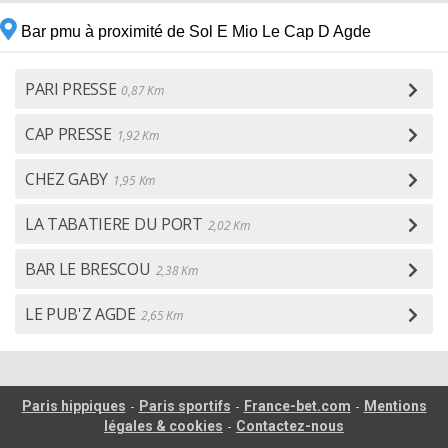
Bar pmu à proximité de Sol E Mio Le Cap D Agde
PARI PRESSE
0,87 Km
CAP PRESSE
1,92 Km
CHEZ GABY
1,95 Km
LA TABATIERE DU PORT
2,02 Km
BAR LE BRESCOU
2,38 Km
LE PUB'Z AGDE
2,65 Km
-
-
-
Paris hippiques
Paris sportifs
France-bet.com
Mentions
-
légales & cookies
Contactez-nous