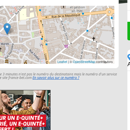
Leaflet
| ©
OpenStreetMap
contributors
A
le 3 minutes n'est pas le numéro du destinataire mais le numéro d'un service
 le site france-bet.com
En savoir plus sur ce numéro ?