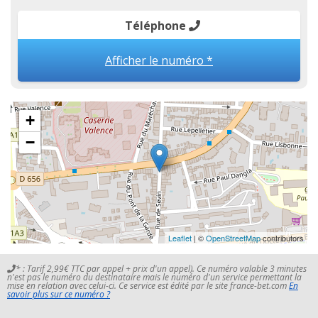
Téléphone
Afficher le numéro *
+
−
Leaflet
| ©
OpenStreetMap
contributors
* : Tarif 2,99€ TTC par appel + prix d'un appel). Ce numéro valable 3 minutes
n'est pas le numéro du destinataire mais le numéro d'un service permettant la
mise en relation avec celui-ci. Ce service est édité par le site france-bet.com
En
savoir plus sur ce numéro ?