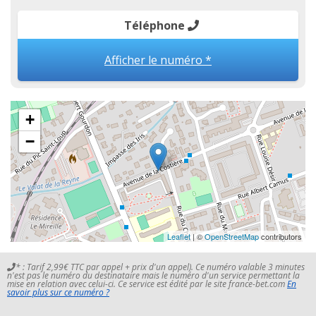
Téléphone
Afficher le numéro *
+
−
Leaflet
| ©
OpenStreetMap
contributors
* : Tarif 2,99€ TTC par appel + prix d'un appel). Ce numéro valable 3 minutes
n'est pas le numéro du destinataire mais le numéro d'un service permettant la
mise en relation avec celui-ci. Ce service est édité par le site france-bet.com
En
savoir plus sur ce numéro ?