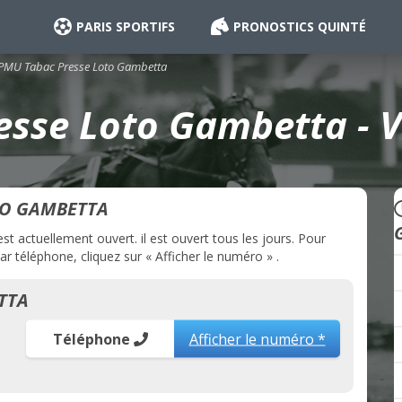
PARIS SPORTIFS
PRONOSTICS QUINTÉ
PMU Tabac Presse Loto Gambetta
sse Loto Gambetta - V
TO GAMBETTA
actuellement ouvert. il est ouvert tous les jours. Pour
téléphone, cliquez sur « Afficher le numéro » .
TTA
Téléphone
Afficher le numéro *