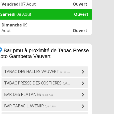
Vendredi
07 Aout
Ouvert
Samedi
08 Aout
Ouvert
Dimanche
09
Aout
Ouvert
Bar pmu à proximité de Tabac Presse
Loto Gambetta Vauvert
TABAC DES HALLES VAUVERT
0,38 Km
TABAC PRESSE DES COSTIERES
1,00 Km
BAR DES PLATANES
5,46 Km
BAR TABAC L'AVENIR
5,84 Km