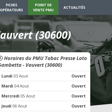
FICHES
POINT DE
ACTUALITÉS
OPÉRATEURS
VENTE PMU
auvert (30600)
Horaires du PMU Tabac Presse Loto
Gambetta - Vauvert (30600)
Lundi
03 Aout
Ouvert
Mardi
04 Aout
Ouvert
Mercredi
05 Aout
Ouvert
Jeudi
06 Aout
Ouvert