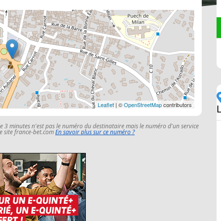
Leaflet
| ©
OpenStreetMap
contributors
le 3 minutes n'est pas le numéro du destinataire mais le numéro d'un service
 le site france-bet.com
En savoir plus sur ce numéro ?