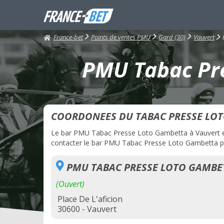
France-bet
Points de ventes PMU
Gard (30)
Vauvert
PMU Tabac Pre
COORDONEES DU TABAC PRESSE LO
Le bar PMU Tabac Presse Loto Gambetta à Vauvert est 
contacter le bar PMU Tabac Presse Loto Gambetta par 
PMU TABAC PRESSE LOTO GAMBE
(Ouvert)
Place De L'aficion
30600 - Vauvert