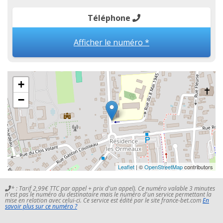
Téléphone
Afficher le numéro *
+
−
Leaflet
| ©
OpenStreetMap
contributors
* : Tarif 2,99€ TTC par appel + prix d'un appel). Ce numéro valable 3 minutes
n'est pas le numéro du destinataire mais le numéro d'un service permettant la
mise en relation avec celui-ci. Ce service est édité par le site france-bet.com
En
savoir plus sur ce numéro ?