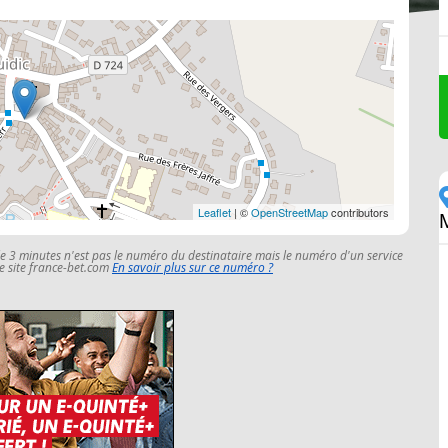
Leaflet
| ©
OpenStreetMap
contributors
le 3 minutes n'est pas le numéro du destinataire mais le numéro d'un service
 le site france-bet.com
En savoir plus sur ce numéro ?