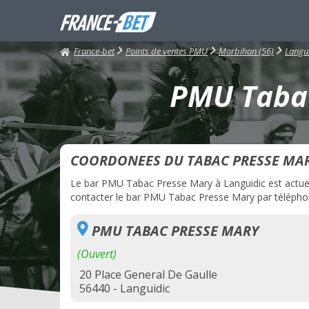
France-bet
Points de ventes PMU
Morbihan (56)
Langu
PMU Tabac
COORDONEES DU TABAC PRESSE MA
Le bar PMU Tabac Presse Mary à Languidic est actuelle
contacter le bar PMU Tabac Presse Mary par téléphone
PMU TABAC PRESSE MARY
(Ouvert)
20 Place General De Gaulle
56440 - Languidic