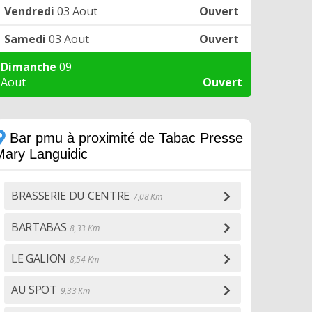
Vendredi
03 Aout
Ouvert
Samedi
03 Aout
Ouvert
Dimanche
09
Aout
Ouvert
Bar pmu à proximité de Tabac Presse
Mary Languidic
BRASSERIE DU CENTRE
7,08 Km
BARTABAS
8,33 Km
LE GALION
8,54 Km
AU SPOT
9,33 Km