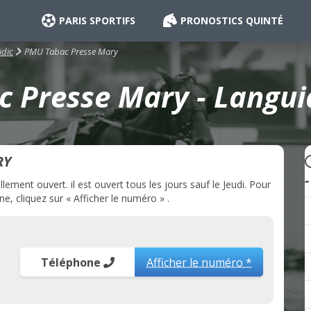
PARIS SPORTIFS
PRONOSTICS QUINTÉ
PMU Tabac Presse Mary
idic
 Presse Mary - Languid
RY
ment ouvert. il est ouvert tous les jours sauf le Jeudi. Pour
, cliquez sur « Afficher le numéro » .
Téléphone
Afficher le numéro *