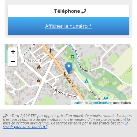
Téléphone
Afficher le numéro *
+
−
Leaflet
| ©
OpenStreetMap
contributors
* : Tarif 2,99€ TTC par appel + prix d'un appel). Ce numéro valable 3 minutes
n'est pas le numéro du destinataire mais le numéro d'un service permettant la
mise en relation avec celui-ci. Ce service est édité par le site france-bet.com
En
savoir plus sur ce numéro ?