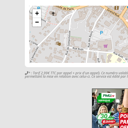
+
−
* : Tarif 2,99€ TTC par appel + prix d'un appel). Ce numéro valab
permettant la mise en relation avec celui-ci. Ce service est édité par