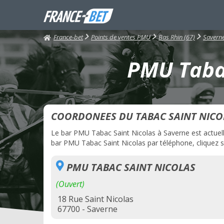
France-bet
Points de ventes PMU
Bas Rhin (67)
Savern
PMU Tabac
COORDONEES DU TABAC SAINT NICO
Le bar PMU Tabac Saint Nicolas à Saverne est actuelle
bar PMU Tabac Saint Nicolas par téléphone, cliquez su
PMU TABAC SAINT NICOLAS
(Ouvert)
18 Rue Saint Nicolas
67700 - Saverne