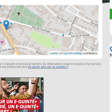
Leaflet
| ©
OpenStreetMap
contributors
le 3 minutes n'est pas le numéro du destinataire mais le numéro d'un service
 le site france-bet.com
En savoir plus sur ce numéro ?