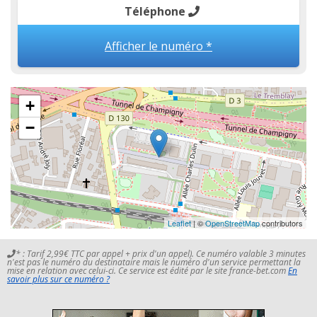
Téléphone
Afficher le numéro *
+
−
Leaflet
| ©
OpenStreetMap
contributors
* : Tarif 2,99€ TTC par appel + prix d'un appel). Ce numéro valable 3 minutes
n'est pas le numéro du destinataire mais le numéro d'un service permettant la
mise en relation avec celui-ci. Ce service est édité par le site france-bet.com
En
savoir plus sur ce numéro ?