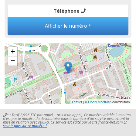
Téléphone
Afficher le numéro *
+
−
Leaflet
| ©
OpenStreetMap
contributors
* : Tarif 2,99€ TTC par appel + prix d'un appel). Ce numéro valable 3 minutes
n'est pas le numéro du destinataire mais le numéro d'un service permettant la
mise en relation avec celui-ci. Ce service est édité par le site france-bet.com
En
savoir plus sur ce numéro ?