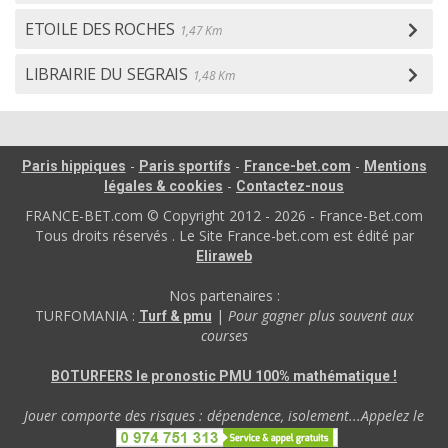
ETOILE DES ROCHES
1,47 Km
LIBRAIRIE DU SEGRAIS
1,48 Km
-
-
-
Paris hippiques
Paris sportifs
France-bet.com
Mentions
-
légales & cookies
Contactez-nous
FRANCE-BET.com © Copyright 2012 - 2026 - France-Bet.com
Tous droits réservés . Le Site France-bet.com est édité par
Eliraweb
Nos partenaires :
TURFOMANIA :
|
Pour gagner plus souvent aux
Turf & pmu
courses
BOTURFERS le pronostic PMU 100% mathématique !
Jouer comporte des risques : dépendence, isolement...Appelez le