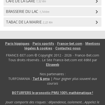
CAFE DE LA GARE
1,52 Km
BRASSERIE DU LAC
1,74 Km
TABAC DE LA MAIRIE
2,22 Km
-
-
-
Paris hippiques
Paris sportifs
France-bet.com
Mentions
-
légales & cookies
Contactez-nous
FRANCE-BET.com © Copyright 2012 - 2026 - France-Bet.com
Tous droits réservés . Le Site France-bet.com est édité par
Eliraweb
Nos partenaires :
TURFOMANIA :
|
Pour gagner plus souvent aux
Turf & pmu
courses
BOTURFERS le pronostic PMU 100% mathématique !
Jouer comporte des risques : dépendence, isolement...Appelez le