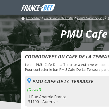
France-bet
Points de ventes PMU
Haute Garonne (31)
A
PMU Cafe 
COORDONEES DU CAFE DE LA TERRA
Le bar PMU Cafe De La Terrasse à Auterive est actuell
Pour contacter le bar PMU Cafe De La Terrasse par té
PMU CAFE DE LA TERRASSE
(Ouvert)
1 Rue Anatole France
31190 - Auterive