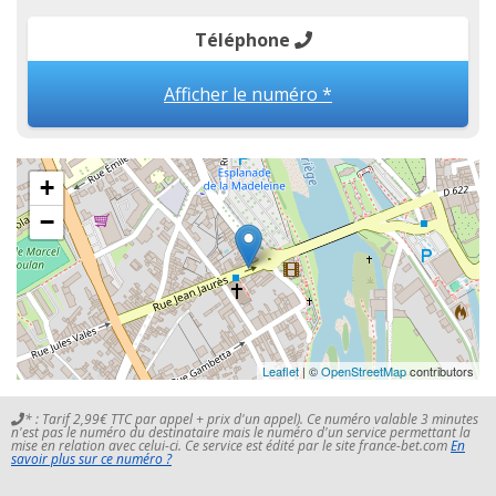
Téléphone
Afficher le numéro *
+
−
Leaflet
| ©
OpenStreetMap
contributors
* : Tarif 2,99€ TTC par appel + prix d'un appel). Ce numéro valable 3 minutes
n'est pas le numéro du destinataire mais le numéro d'un service permettant la
mise en relation avec celui-ci. Ce service est édité par le site france-bet.com
En
savoir plus sur ce numéro ?