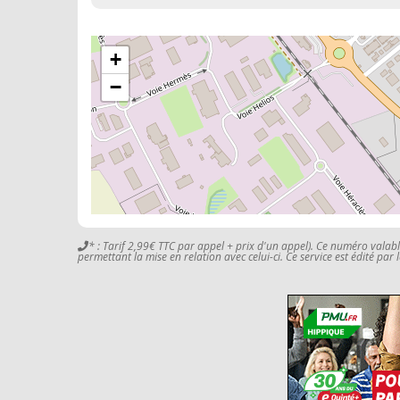
+
−
* : Tarif 2,99€ TTC par appel + prix d'un appel). Ce numéro valab
permettant la mise en relation avec celui-ci. Ce service est édité par