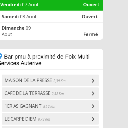
Vendredi
07 Aout
Ouvert
Samedi
08 Aout
Ouvert
Dimanche
09
Aout
Fermé
Bar pmu à proximité de Foix Multi
Services Auterive
MAISON DE LA PRESSE
2,39 Km
CAFE DE LA TERRASSE
2,52 Km
1ER AS GAGNANT
8,12 Km
LE CARPE DIEM
8,73 Km