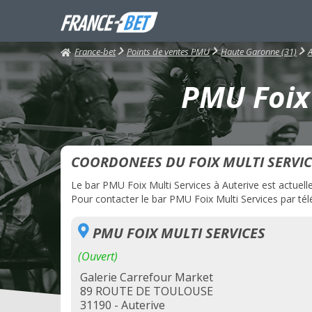
France-bet
Points de ventes PMU
Haute Garonne (31)
A
PMU Foix 
COORDONEES DU FOIX MULTI SERVIC
Le bar PMU Foix Multi Services à Auterive est actuelle
Pour contacter le bar PMU Foix Multi Services par télé
PMU FOIX MULTI SERVICES
(Ouvert)
Galerie Carrefour Market
89 ROUTE DE TOULOUSE
31190 - Auterive