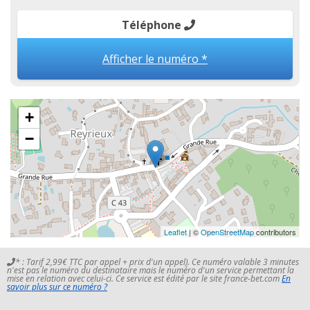
Téléphone
Afficher le numéro *
+
−
Leaflet
| ©
OpenStreetMap
contributors
* : Tarif 2,99€ TTC par appel + prix d'un appel). Ce numéro valable 3 minutes
n'est pas le numéro du destinataire mais le numéro d'un service permettant la
mise en relation avec celui-ci. Ce service est édité par le site france-bet.com
En
savoir plus sur ce numéro ?