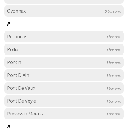
Oyonnax
5
bars pmu
P
Peronnas
1
bar pmu
Polliat
1
bar pmu
Poncin
1
bar pmu
Pont D Ain
1
bar pmu
Pont De Vaux
1
bar pmu
Pont De Veyle
1
bar pmu
Prevessin Moens
1
bar pmu
R