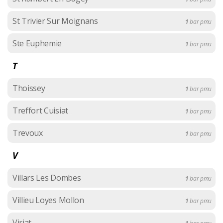
St Trivier Sur Moignans
1
bar pmu
Ste Euphemie
1
bar pmu
T
Thoissey
1
bar pmu
Treffort Cuisiat
1
bar pmu
Trevoux
1
bar pmu
V
Villars Les Dombes
1
bar pmu
Villieu Loyes Mollon
1
bar pmu
Viriat