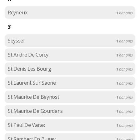
Reyrieux
1
bar pmu
S
Seyssel
1
bar pmu
St Andre De Corcy
1
bar pmu
St Denis Les Bourg
1
bar pmu
St Laurent Sur Saone
1
bar pmu
St Maurice De Beynost
1
bar pmu
St Maurice De Gourdans
1
bar pmu
St Paul De Varax
1
bar pmu
St Rambert En Bugey
1
bar pmu