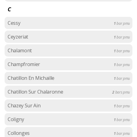
C
Cessy
1
bar pmu
Ceyzeriat
1
bar pmu
Chalamont
1
bar pmu
Champfromier
1
bar pmu
Chatillon En Michaille
1
bar pmu
Chatillon Sur Chalaronne
2
bars pmu
Chazey Sur Ain
1
bar pmu
Coligny
1
bar pmu
Collonges
1
bar pmu