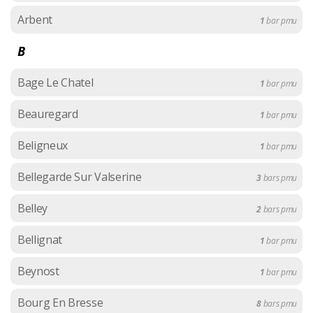
Arbent
1
bar pmu
B
Bage Le Chatel
1
bar pmu
Beauregard
1
bar pmu
Beligneux
1
bar pmu
Bellegarde Sur Valserine
3
bars pmu
Belley
2
bars pmu
Bellignat
1
bar pmu
Beynost
1
bar pmu
Bourg En Bresse
8
bars pmu