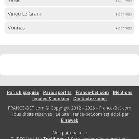
1
bar pmu
Virieu Le Grand
1
bar pmu
Vonnas
1
bar pmu
-
-
-
Paris hippiques
Paris sportifs
France-bet.com
Mentions
-
légales & cookies
Contactez-nous
FRANCE-BET.com © Copyright 2012 - 2026 - France-Bet.com
Tous droits réservés . Le Site France-bet.com est édité par
Eliraweb
Nos partenaires :
TURFOMANIA :
|
Pour gagner plus souvent aux