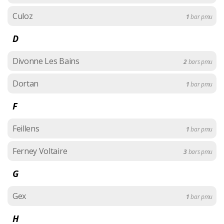
Culoz
1
bar pmu
D
Divonne Les Bains
2
bars pmu
Dortan
1
bar pmu
F
Feillens
1
bar pmu
Ferney Voltaire
3
bars pmu
G
Gex
1
bar pmu
H