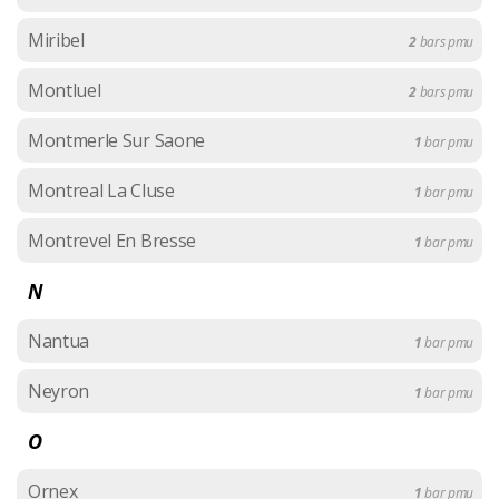
Miribel
2
bars pmu
Montluel
2
bars pmu
Montmerle Sur Saone
1
bar pmu
Montreal La Cluse
1
bar pmu
Montrevel En Bresse
1
bar pmu
N
Nantua
1
bar pmu
Neyron
1
bar pmu
O
Ornex
1
bar pmu