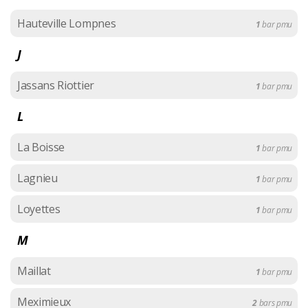
Hauteville Lompnes
1
bar pmu
J
Jassans Riottier
1
bar pmu
L
La Boisse
1
bar pmu
Lagnieu
1
bar pmu
Loyettes
1
bar pmu
M
Maillat
1
bar pmu
Meximieux
2
bars pmu