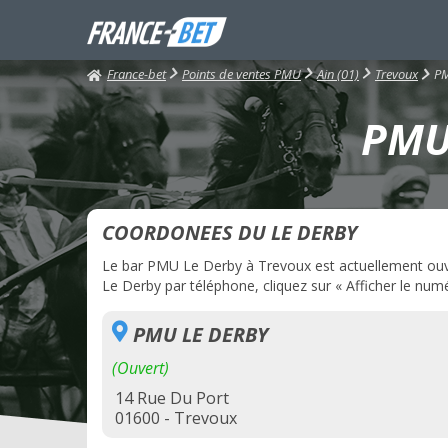
France-bet
PM
Points de ventes PMU
Ain (01)
Trevoux
PMU 
COORDONEES DU LE DERBY
Le bar PMU Le Derby à Trevoux est actuellement ouver
Le Derby par téléphone, cliquez sur « Afficher le numé
PMU LE DERBY
(Ouvert)
14 Rue Du Port
01600 - Trevoux