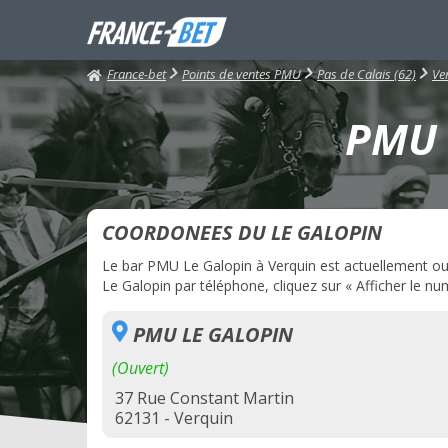
France-bet
Points de ventes PMU
Pas de Calais (62)
Ve
PMU L
COORDONEES DU LE GALOPIN
Le bar PMU Le Galopin à Verquin est actuellement ouve
Le Galopin par téléphone, cliquez sur « Afficher le nu
PMU LE GALOPIN
(Ouvert)
37 Rue Constant Martin
62131 - Verquin