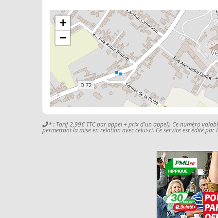
+
−
* : Tarif 2,99€ TTC par appel + prix d'un appel). Ce numéro valab
permettant la mise en relation avec celui-ci. Ce service est édité par