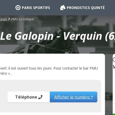
PARIS SPORTIFS
PRONOSTICS QUINTÉ
PMU Le Galopin
rquin
e Galopin - Verquin (
rt. il est ouvert tous les jours. Pour contacter le bar PMU
méro » .
Téléphone
Afficher le numéro *