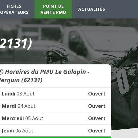
FICHES
POINT DE
ACTUALITÉS
OPÉRATEURS
VENTE PMU
62131)
Horaires du PMU Le Galopin -
Verquin (62131)
Lundi
03 Aout
Ouvert
Mardi
04 Aout
Ouvert
Mercredi
05 Aout
Ouvert
Jeudi
06 Aout
Ouvert