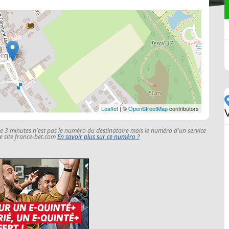
Leaflet
| ©
OpenStreetMap
contributors
le 3 minutes n'est pas le numéro du destinataire mais le numéro d'un service
 le site france-bet.com
En savoir plus sur ce numéro ?