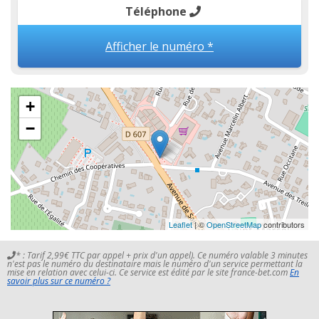
Téléphone
Afficher le numéro *
+
−
Leaflet
| ©
OpenStreetMap
contributors
* : Tarif 2,99€ TTC par appel + prix d'un appel). Ce numéro valable 3 minutes
n'est pas le numéro du destinataire mais le numéro d'un service permettant la
mise en relation avec celui-ci. Ce service est édité par le site france-bet.com
En
savoir plus sur ce numéro ?