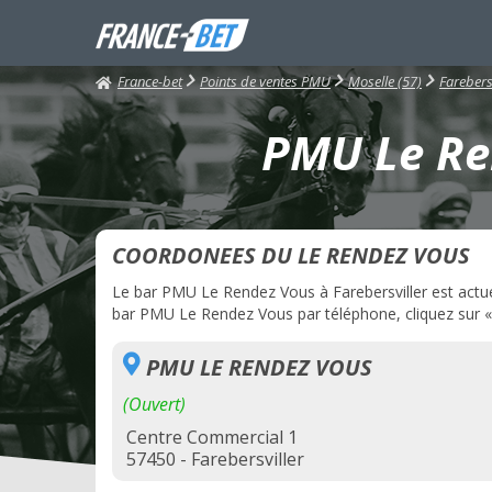
France-bet
Points de ventes PMU
Moselle (57)
Farebers
PMU Le Ren
COORDONEES DU LE RENDEZ VOUS
Le bar PMU Le Rendez Vous à Farebersviller est actuel
bar PMU Le Rendez Vous par téléphone, cliquez sur « 
PMU LE RENDEZ VOUS
(Ouvert)
Centre Commercial 1
57450 - Farebersviller