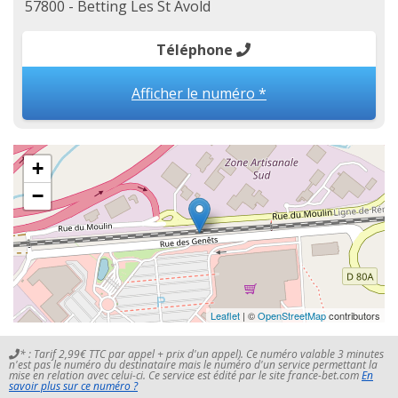
57800 - Betting Les St Avold
Téléphone
Afficher le numéro *
+
−
Leaflet
| ©
OpenStreetMap
contributors
* : Tarif 2,99€ TTC par appel + prix d'un appel). Ce numéro valable 3 minutes
n'est pas le numéro du destinataire mais le numéro d'un service permettant la
mise en relation avec celui-ci. Ce service est édité par le site france-bet.com
En
savoir plus sur ce numéro ?