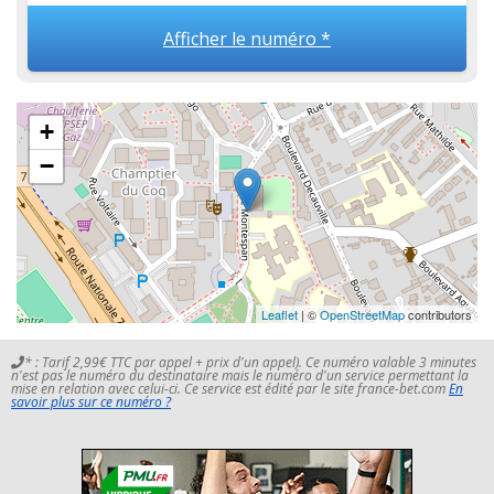
Afficher le numéro *
+
−
Leaflet
| ©
OpenStreetMap
contributors
* : Tarif 2,99€ TTC par appel + prix d'un appel). Ce numéro valable 3 minutes
n'est pas le numéro du destinataire mais le numéro d'un service permettant la
mise en relation avec celui-ci. Ce service est édité par le site france-bet.com
En
savoir plus sur ce numéro ?