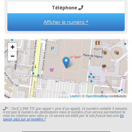
Téléphone
Afficher le numéro *
+
−
Leaflet
| ©
OpenStreetMap
contributors
* : Tarif 2,99€ TTC par appel + prix d'un appel). Ce numéro valable 3 minutes
n'est pas le numéro du destinataire mais le numéro d'un service permettant la
mise en relation avec celui-ci. Ce service est édité par le site france-bet.com
En
savoir plus sur ce numéro ?