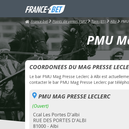
France-bet
PMU 
Points de ventes PMU
Tarn (81)
Albi
PMU Mag
COORDONEES DU MAG PRESSE LECL
Le bar PMU Mag Presse Leclerc à Albi est actuellement
contacter le bar PMU Mag Presse Leclerc par téléphone
PMU MAG PRESSE LECLERC
(Ouvert)
Ccal Les Portes D'albi
RUE DES PORTES D'ALBI
81000 - Albi