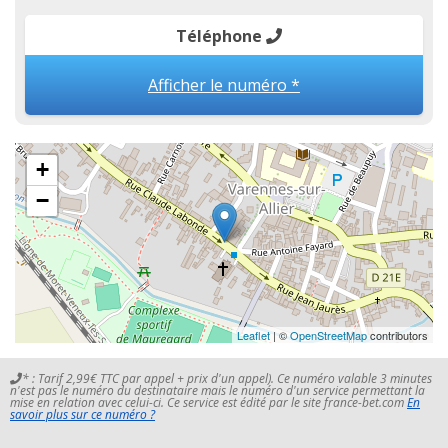
Téléphone
Afficher le numéro *
+
−
Leaflet
| ©
OpenStreetMap
contributors
* : Tarif 2,99€ TTC par appel + prix d'un appel). Ce numéro valable 3 minutes
n'est pas le numéro du destinataire mais le numéro d'un service permettant la
mise en relation avec celui-ci. Ce service est édité par le site france-bet.com
En
savoir plus sur ce numéro ?