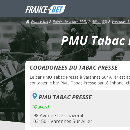
France-bet
Points de ventes PMU
Allier (03)
Varennes Su
PMU Tabac P
COORDONEES DU TABAC PRESSE
Le bar PMU Tabac Presse à Varennes Sur Allier est act
contacter le bar PMU Tabac Presse par téléphone, cliq
PMU TABAC PRESSE
(Ouvert)
98 Avenue De Chazeuil
03150 - Varennes Sur Allier