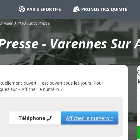
PARIS SPORTIFS
PRONOSTICS QUINTÉ
PMU Tabac Presse
r Allier
resse - Varennes Sur Al
uellement ouvert. il est ouvert tous les jours. Pour
uez sur « Afficher le numéro » .
Téléphone
Afficher le numéro *