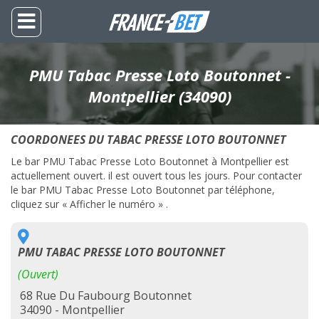
PMU Tabac Presse Loto Boutonnet -
Montpellier (34090)
COORDONEES DU TABAC PRESSE LOTO BOUTONNET
Le bar PMU Tabac Presse Loto Boutonnet à Montpellier est
actuellement ouvert. il est ouvert tous les jours. Pour contacter
le bar PMU Tabac Presse Loto Boutonnet par téléphone,
cliquez sur « Afficher le numéro » .
PMU TABAC PRESSE LOTO BOUTONNET
(Ouvert)
68 Rue Du Faubourg Boutonnet
34090 - Montpellier