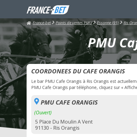
France-bet
Points de ventes PMU
Essonne (91)
Ris Ora
PMU Caf
COORDONEES DU CAFE ORANGIS
Le bar PMU Cafe Orangis à Ris Orangis est actuellemen
PMU Cafe Orangis par téléphone, cliquez sur « Affiche
PMU CAFE ORANGIS
(Ouvert)
5 Place Du Moulin A Vent
91130 - Ris Orangis