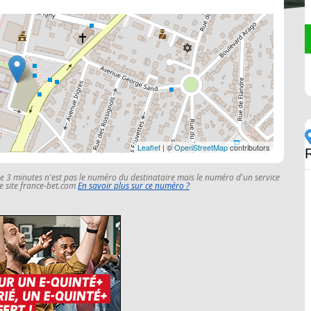
Leaflet
| ©
OpenStreetMap
contributors
le 3 minutes n'est pas le numéro du destinataire mais le numéro d'un service
 le site france-bet.com
En savoir plus sur ce numéro ?