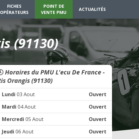
FICHES
POINT DE
ACTUALITÉS
OPÉRATEURS
VENTE PMU
is (91130)
Horaires du PMU L'ecu De France -
Ris Orangis (91130)
Lundi
03 Aout
Ouvert
Mardi
04 Aout
Ouvert
Mercredi
05 Aout
Ouvert
Jeudi
06 Aout
Ouvert