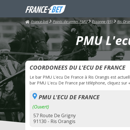
France-bet
Points de ventes PMU
Essonne (91)
Ris Ora
PMU L'ecu
COORDONEES DU L'ECU DE FRANCE
Le bar PMU L'ecu De France à Ris Orangis est actuelle
bar PMU L'ecu De France par téléphone, cliquez sur « 
PMU L'ECU DE FRANCE
(Ouvert)
57 Route De Grigny
91130 - Ris Orangis