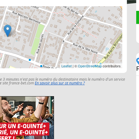
Leaflet
| ©
OpenStreetMap
contributors
le 3 minutes n'est pas le numéro du destinataire mais le numéro d'un service
 le site france-bet.com
En savoir plus sur ce numéro ?