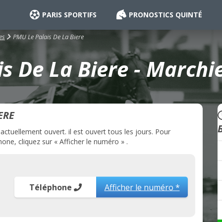
PARIS SPORTIFS
PRONOSTICS QUINTÉ
PMU Le Palais De La Biere
es
s De La Biere - Marchi
ERE
tuellement ouvert. il est ouvert tous les jours. Pour
one, cliquez sur « Afficher le numéro » .
Téléphone
Afficher le numéro *