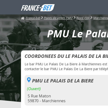
France-bet
Points de ventes PMU
Nord (59)
Marchienn
PMU Le Palai
COORDONEES DU LE PALAIS DE LA BI
Le bar PMU Le Palais De La Biere à Marchiennes est ac
contacter le bar PMU Le Palais De La Biere par téléph
PMU LE PALAIS DE LA BIERE
(Ouvert)
5 Rue Maton
59870 - Marchiennes